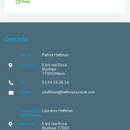
Contacts
Avocat
Patrick Heftman
Adresse
5 bis rue Rosa
Bonheur
77000 Melun
Tel
01 64 39 26 14
E-mail
pheftman@heftmanavocat.com
Transactions
Laurence Heftman
Immobilières
Adresse
5 bis rue Rosa
Bonheur 77000