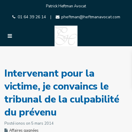
Patrick Heftman Avocat
01 64 39 26 14
pheftman@heftmanavocat.com
|
Intervenant pour la
victime, je convaincs le
tribunal de la culpabilité
du prévenu
Posté ionos on 5 mars 2014
Affaires gagnées