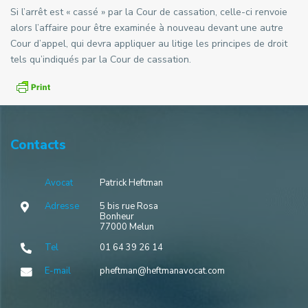
Si l’arrêt est « cassé » par la Cour de cassation, celle-ci renvoie
alors l’affaire pour être examinée à nouveau devant une autre
Cour d’appel, qui devra appliquer au litige les principes de droit
tels qu’indiqués par la Cour de cassation.
Contacts
Avocat
Patrick Heftman
Adresse
5 bis rue Rosa
Bonheur
77000 Melun
Tel
01 64 39 26 14
E-mail
pheftman@heftmanavocat.com