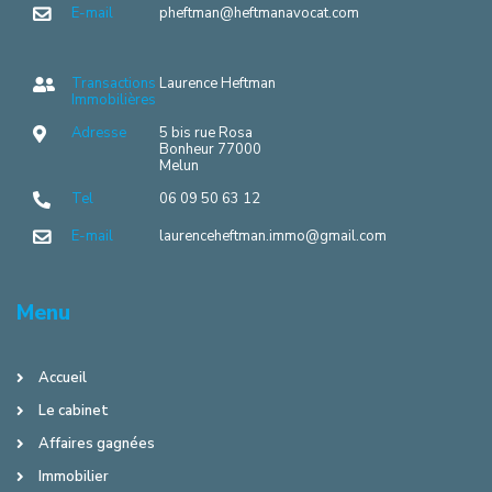
E-mail
pheftman@heftmanavocat.com
Transactions
Laurence Heftman
Immobilières
Adresse
5 bis rue Rosa
Bonheur 77000
Melun
Tel
06 09 50 63 12
E-mail
laurenceheftman.immo@gmail.com
Menu
Accueil
Le cabinet
Affaires gagnées
Immobilier