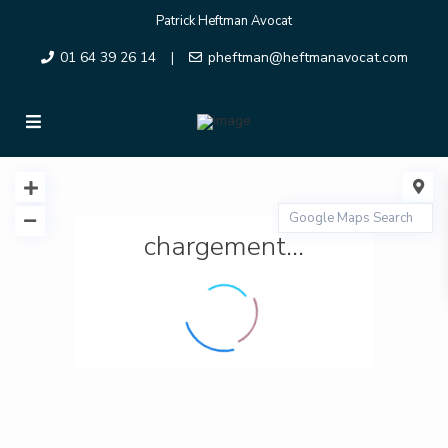
Patrick Heftman Avocat
01 64 39 26 14
pheftman@heftmanavocat.com
|
chargement...