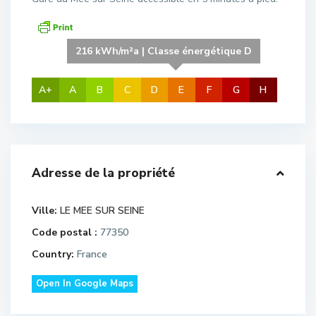
216 kWh/m²a | Classe énergétique D
A+
A
B
C
D
E
F
G
H
Adresse de la propriété
Ville:
LE MEE SUR SEINE
Code postal :
77350
Country:
France
Open In Google Maps