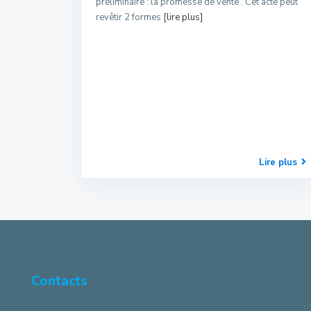
préliminaire : la promesse de vente . Cet acte peut
revêtir 2 formes
[lire plus]
Lire plus
Contacts