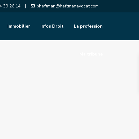
4 39 26 14
pheftman@heftmanavocat.com
|
Immobilier
Infos Droit
La profession
Ma tribune