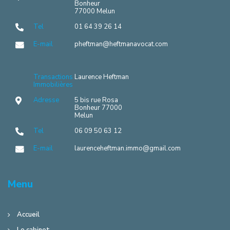
Bonheur
77000 Melun
Tel
01 64 39 26 14
E-mail
pheftman@heftmanavocat.com
Transactions
Laurence Heftman
Immobilières
Adresse
5 bis rue Rosa
Bonheur 77000
Melun
Tel
06 09 50 63 12
E-mail
laurenceheftman.immo@gmail.com
Menu
Accueil