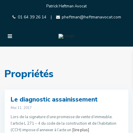
Patrick Heftman Avocat
01 64 39 26 14
pheftman@heftmanavocat.com
|
Propriétés
Le diagnostic assainissement
Mai 11, 2017
Lors de la signature d’une promesse de vente d’immeuble,
l’article L 271 – 4 du code de la construction et de l’habitation
(CCH) impose d’annexer à l’acte un
[lire plus]