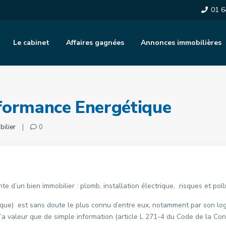
01 6
Le cabinet
Affaires gagnées
Annonces immobilières
rformance Energétique
bilier
|
0
nte d’un bien immobilier : plomb, installation électrique, risques et pol
que) est sans doute le plus connu d’entre eux, notamment par son log
 n’a valeur que de simple information (article L 271-4 du Code de la Cons