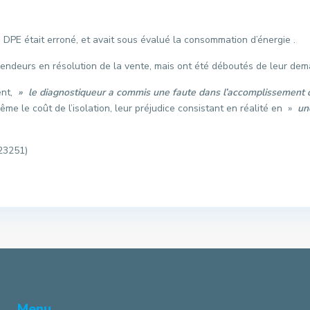
e DPE était erroné, et avait sous évalué la consommation d’énergie .
s vendeurs en résolution de la vente, mais ont été déboutés de leur de
ent,
» le diagnostiqueur a commis une faute dans l’accomplissement 
ême le coût de l’isolation, leur préjudice consistant en réalité en »
une
23251)
Menu