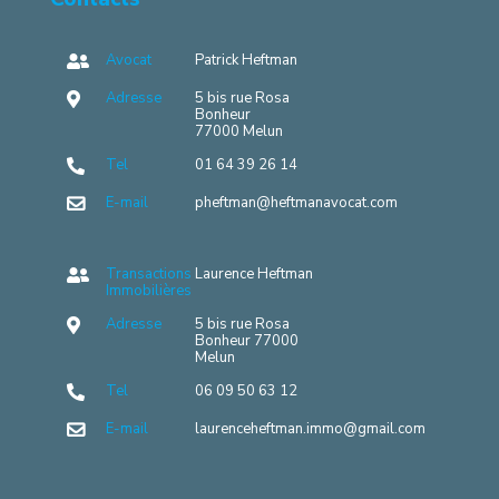
Avocat
Patrick Heftman
Adresse
5 bis rue Rosa
Bonheur
77000 Melun
Tel
01 64 39 26 14
E-mail
pheftman@heftmanavocat.com
Transactions
Laurence Heftman
Immobilières
Adresse
5 bis rue Rosa
Bonheur 77000
Melun
Tel
06 09 50 63 12
E-mail
laurenceheftman.immo@gmail.com