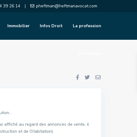
4 39 26 14
pheftman@heftmanavocat.com
|
Immobilier
Infos Droit
La profession
Ma tribune
lution…
o affiché au regard des annonces de vente, il
truction et de l’Habitation).